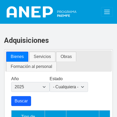
Pasar al contenido principal
Adquisiciones
Bienes
Servicios
Obras
Formación al personal
Año
Estado
Buscar
Tipo de