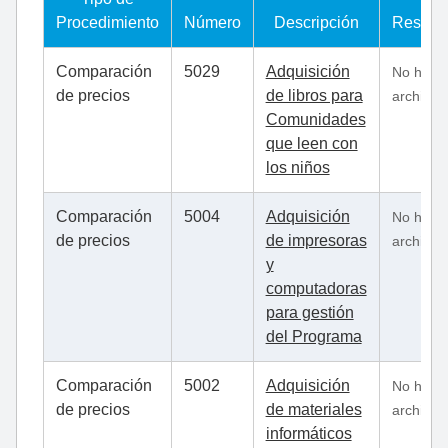
Procedimiento
Número
Descripción
Resolu
Comparación
5029
Adquisición
No hay
de precios
de libros para
archivo
Comunidades
que leen con
los niños
Comparación
5004
Adquisición
No hay
de precios
de impresoras
archivo
y
computadoras
para gestión
del Programa
Comparación
5002
Adquisición
No hay
de precios
de materiales
archivo
informáticos